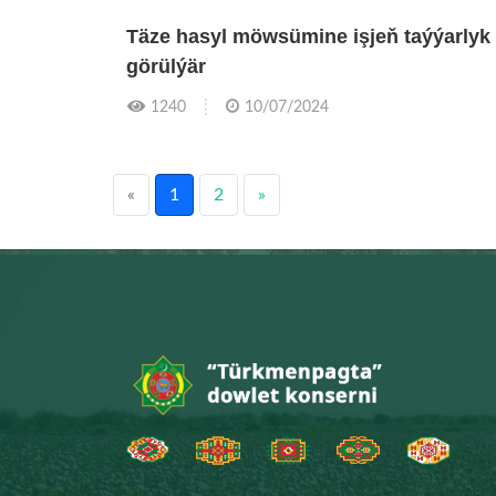
Täze hasyl möwsümine işjeň taýýarlyk
görülýär
1240
10/07/2024
«
1
2
»