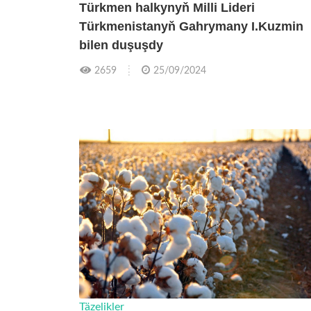
Türkmen halkynyň Milli Lideri
Türkmenistanyň Gahrymany I.Kuzmin
bilen duşuşdy
2659
25/09/2024
Täzelikler