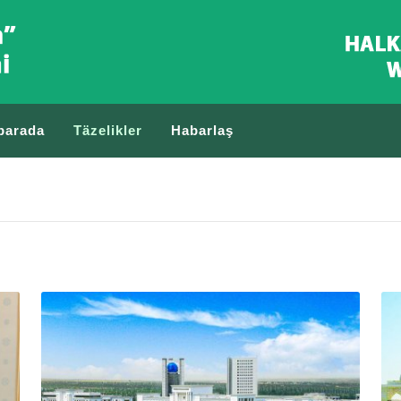
barada
Täzelikler
Habarlaş