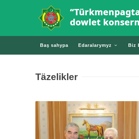
Baş sahypa
Edaralarymyz
Biz 
Täzelikler