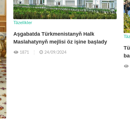
Täzelikler
Aşgabatda Türkmenistanyň Halk
Täz
Maslahatynyň mejlisi öz işine başlady
Tü
1871
24/09/2024
ba