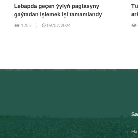
Tü
Lebapda geçen ýylyň pagtasyny
ar
gaýtadan işlemek işi tamamlandy
1205
09/07/2024
Sa
Hal