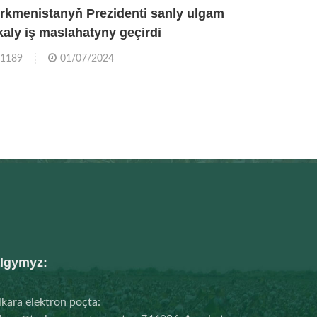
rkmenistanyň Prezidenti sanly ulgam
kaly iş maslahatyny geçirdi
1189
01/07/2024
lgymyz:
kara elektron poçta: